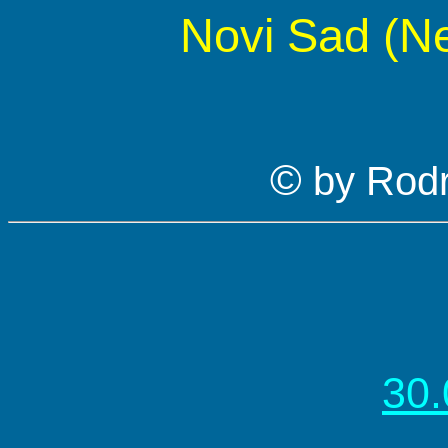
Novi Sad (N
©
by
Rodr
30.