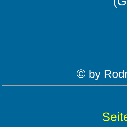
(G
©
by Rod
Seit